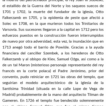
la muerte del patrocinador principal, el rey Juan III Sobieski,
el estallido de la Guerra del Norte y los saqueos suecos de
1701 y 1702, la muerte del fundador de la iglesia, Otto
Falkerzamb en 1705, y la epidemia de peste que afectó a
Solec en 1708, en la que murieron todos los Trinitarios de
Varsovia. Sus sucesores llegaron a la capital en 1712 pero los
esfuerzos puestos en la construcción fueron interrumpidos
de nuevo por otra adversidad, esta vez, la inundación que en
1713 anegó todo el barrio de Powiśle. Gracias a la ayuda
financiera del canciller Szembek, a los herederos de Otto
Falkerzamb y al obispo de Kiev, Samuel Ożga, así como a la
de un tal Maron (misterioso personaje representante del rey
francés en la corte polaca) el Padre Jerónimo, prior del
convento, pudo reiniciar en 1721 las obras del templo, que
seguirían el modelo arquitectónico de la iglesia de la
Santísima Trinidad (situada en la calle Lope de Vega de
Madrid) probablemente de la mano del arquitecto Tilman de
Gameren. En 1726 el templo fue bendecido solemnemente