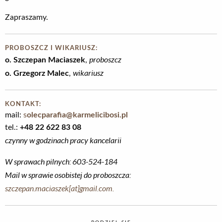
Zapraszamy.
PROBOSZCZ I WIKARIUSZ:
proboszcz
o. Szczepan Maciaszek
,
wikariusz
o. Grzegorz Malec
,
KONTAKT:
mail:
s
olecparafia@karmelicibosi.pl
tel.:
+48 22 622 83 08
czynny w godzinach pracy kancelarii
W sprawach pilnych: 603-524-184
Mail w sprawie osobistej do proboszcza:
szczepan.maciaszek[at]gmail.com.