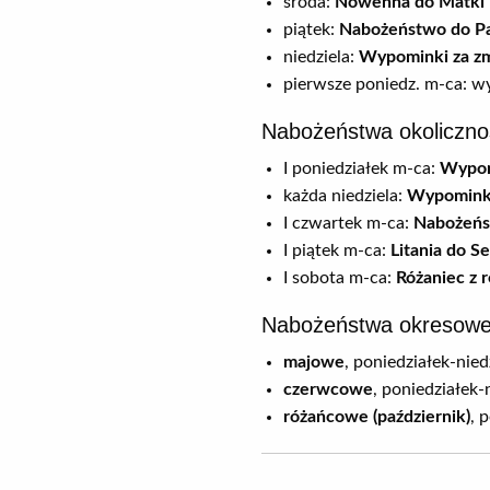
środa:
Nowenna do Matki 
piątek:
Nabożeństwo do Pa
niedziela:
Wypominki za z
pierwsze poniedz. m-ca: w
Nabożeństwa okoliczno
I poniedziałek m-ca:
Wypom
każda niedziela:
Wypominki
I czwartek m-ca:
Nabożeńs
I piątek m-ca:
Litania do S
I sobota m-ca:
Różaniec z 
Nabożeństwa okresowe
majowe
, poniedziałek-nied
czerwcowe
, poniedziałek-
różańcowe (październik)
, 