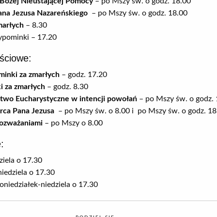
Bożej Nieustającej Pomocy
– po Mszy św. o godz. 18.00
na Jezusa Nazareńskiego
– po Mszy św. o godz. 18.00
marłych
– 8.30
ypominki – 17.20
ściowe:
inki za zmarłych
– godz. 17.20
 za zmarłych
– godz. 8.30
two Eucharystyczne w intencji powołań
– po Mszy św. o godz. 
erca Pana Jezusa
– po Mszy św. o 8.00 i po Mszy św. o godz. 18
rozważaniami
– po Mszy o 8.00
:
ziela o 17.30
niedziela o 17.30
poniedziałek-niedziela o 17.30