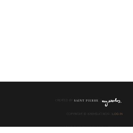
CREATED BY
LOG IN
COPYRIGHT ©
KARMELICI BOSI
KONTAKT Z ADMINISTRATOREM
POCZTA