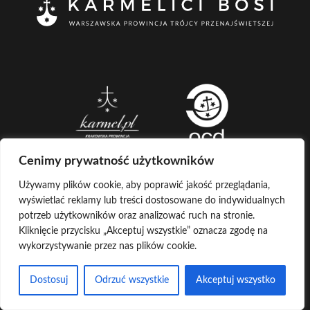
Cenimy prywatność użytkowników
Używamy plików cookie, aby poprawić jakość przeglądania,
wyświetlać reklamy lub treści dostosowane do indywidualnych
CREATED BY
potrzeb użytkowników oraz analizować ruch na stronie.
Kliknięcie przycisku „Akceptuj wszystkie” oznacza zgodę na
LOG IN
COPYRIGHT ©
KARMELICI BOSI
wykorzystywanie przez nas plików cookie.
KONTAKT Z ADMINISTRATOREM
POCZTA
Dostosuj
Odrzuć wszystkie
Akceptuj wszystko