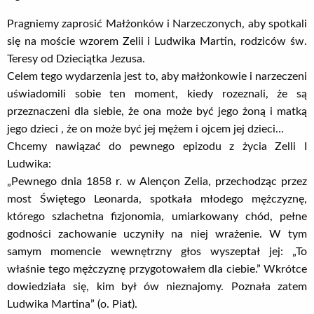
Pragniemy zaprosić Małżonków i Narzeczonych, aby spotkali
się na moście wzorem Zelii i Ludwika Martin, rodziców św.
Teresy od Dzieciątka Jezusa.
Celem tego wydarzenia jest to, aby małżonkowie i narzeczeni
uświadomili sobie ten moment, kiedy rozeznali, że są
przeznaczeni dla siebie, że ona może być jego żoną i matką
jego dzieci , że on może być jej mężem i ojcem jej dzieci…
Chcemy nawiązać do pewnego epizodu z życia Zelli I
Ludwika:
„Pewnego dnia 1858 r. w Alençon Zelia, przechodząc przez
most Świętego Leonarda, spotkała młodego mężczyznę,
którego szlachetna fizjonomia, umiarkowany chód, pełne
godności zachowanie uczyniły na niej wrażenie. W tym
samym momencie wewnętrzny głos wyszeptał jej: „To
właśnie tego mężczyznę przygotowałem dla ciebie.” Wkrótce
dowiedziała się, kim był ów nieznajomy. Poznała zatem
Ludwika Martina” (o. Piat).