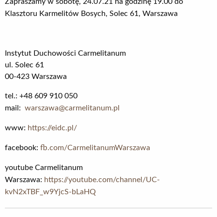
Zapraszamy w sobotę, 24.07.21 na godzinę 19.00 do
Klasztoru Karmelitów Bosych, Solec 61, Warszawa
Instytut Duchowości Carmelitanum
ul. Solec 61
00-423 Warszawa
tel.: +48 609 910 050
mail:
warszawa@carmelitanum.pl
www:
https://eidc.pl/
facebook:
fb.com/CarmelitanumWarszawa
youtube Carmelitanum
Warszawa:
https://youtube.com/channel/UC-
kvN2xTBF_w9YjcS-bLaHQ