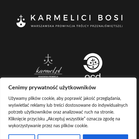
Cenimy prywatność użytkowników
Używamy plików cookie, aby poprawić jakość przeglądania,
wyświetlać reklamy lub treści dostosowane do indywidualnych
CREATED BY
potrzeb użytkowników oraz analizować ruch na stronie.
Kliknięcie przycisku „Akceptuj wszystkie” oznacza zgodę na
LOG IN
COPYRIGHT ©
KARMELICI BOSI
wykorzystywanie przez nas plików cookie.
KONTAKT Z ADMINISTRATOREM
POCZTA