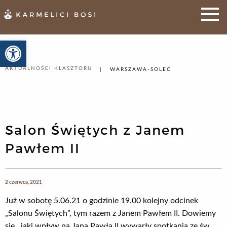
Otwórz pasek narzędzi
AKTUALNOŚCI KLASZTORU
WARSZAWA-SOLEC
Salon Świętych z Janem
Pawłem II
2 czerwca, 2021
Już w sobotę 5.06.21 o godzinie 19.00 kolejny odcinek
„Salonu Świętych”, tym razem z Janem Pawłem II. Dowiemy
się, jaki wpływ na Jana Pawła II wywarły spotkania ze św.