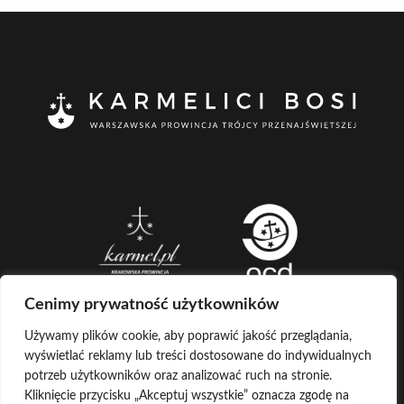
Cenimy prywatność użytkowników
Używamy plików cookie, aby poprawić jakość przeglądania,
wyświetlać reklamy lub treści dostosowane do indywidualnych
CREATED BY
potrzeb użytkowników oraz analizować ruch na stronie.
Kliknięcie przycisku „Akceptuj wszystkie” oznacza zgodę na
LOG IN
COPYRIGHT ©
KARMELICI BOSI