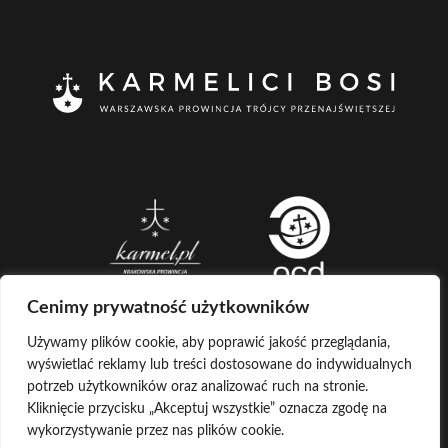
Cenimy prywatność użytkowników
Używamy plików cookie, aby poprawić jakość przeglądania,
wyświetlać reklamy lub treści dostosowane do indywidualnych
CREATED BY
potrzeb użytkowników oraz analizować ruch na stronie.
Kliknięcie przycisku „Akceptuj wszystkie” oznacza zgodę na
LOG IN
COPYRIGHT ©
KARMELICI BOSI
wykorzystywanie przez nas plików cookie.