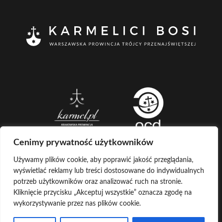
Cenimy prywatność użytkowników
Używamy plików cookie, aby poprawić jakość przeglądania,
wyświetlać reklamy lub treści dostosowane do indywidualnych
CREATED BY
potrzeb użytkowników oraz analizować ruch na stronie.
Kliknięcie przycisku „Akceptuj wszystkie” oznacza zgodę na
LOG IN
COPYRIGHT ©
KARMELICI BOSI
wykorzystywanie przez nas plików cookie.
KONTAKT Z ADMINISTRATOREM
POCZTA