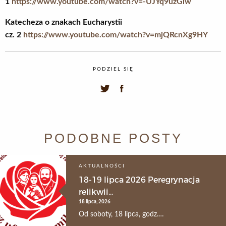
1
https://www.youtube.com/watch?v=-UJYq9uzGlw
Katecheza o znakach Eucharystii
cz.
2
https://www.youtube.com/watch?v=mjQRcnXg9HY
PODZIEL SIĘ
PODOBNE POSTY
AKTUALNOŚCI
18-19 lipca 2026 Peregrynacja
relikwii...
18 lipca, 2026
Od soboty, 18 lipca, godz.…